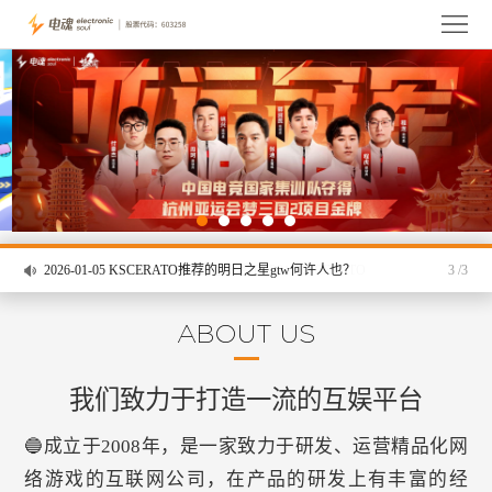
首
页
关
于
产
品
玩
家
投
2026-01-05
2026-01-05
2026-01-05
KSCERATO推荐的明日之星gtw何许人也？
3 /3
服
资
资
务
者
讯
人
ABOUT US
关
才
联
我们致力于打造一流的互娱平台
系
招
系
🔵成立于2008年，是一家致力于研发、运营精品化网
聘
我
络游戏的互联网公司，在产品的研发上有丰富的经