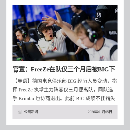
渲染管线，但这种灵活性在移动端却成为双刃剑
——某头部二次元厂商曾因过度定制SRP导致
Android机型兼容
官宣：FreeZe在队仅三个月后被BIG下
放
【导语】德国电竞俱乐部 BIG 经历人员变动，指
挥 FreeZe 执掌主力阵容仅三月便离队，同队选
手 Krimbo 也协商退出。此前 BIG 成绩不佳错失
两届 Major 资格，调整后有所起色获多个赛事佳
公司新闻
2026年01月05日
绩。据知情人士透露，BIG 预计签下 fnatic 战队
blameF 接替指挥，faveN 替代 prosus 进入主力阵