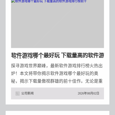
科（002653.SZ）、津药药业（600488.SH）的下
属子公司，涉案总金额超700万元。
软件游戏哪个最好玩 下载量高的软件游
戏排行榜前十
探寻游戏世界巅峰，最新软件游戏排行榜火热出
炉！本文将带你揭示软件游戏哪个最好玩的奥
秘，揭示下载量傲视群雄的前十佳作。无论是重
度玩家还是休闲一族，这里定有你的心仪之选。
公司新闻
2026年08月02日
即刻阅读，揭开娱乐新风尚的秘密吧！《px2d》
是一款专业的2D像素角色动画编辑器。它能够帮
助用户制作出高质量的动画作品，支持生成4方