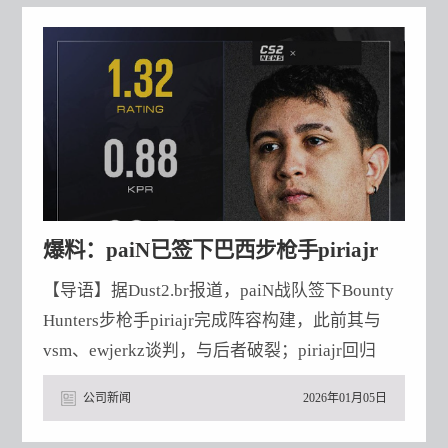
容 。 德国电竞俱乐部BIG已与FreeZe分道扬镳，
这位指挥在执掌战
爆料：paiN已签下巴西步枪手piriajr
【导语】据Dust2.br报道，paiN战队签下Bounty
Hunters步枪手piriajr完成阵容构建，此前其与
vsm、ewjerkz谈判，与后者破裂；piriajr回归
Bounty Hunters后表现出色，paiN成绩不佳调整
公司新闻
2026年01月05日
阵容，预计很快官宣，1月12日至17日将携新阵
容亮相BLAST赏金赛线上赛。 据Dust2.br报道，